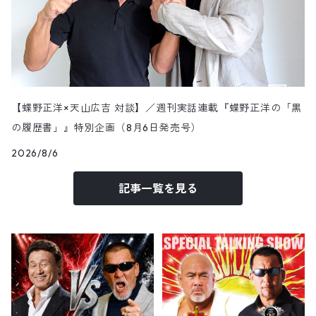
【蝶野正洋×天山広吉 対談】／週刊実話連載『蝶野正洋の「黒
の履歴書」』特別企画（8月6日発売号）
2026/8/6
記事一覧を見る