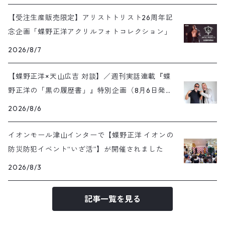
【受注生産販売限定】アリストトリスト26周年記
念企画「蝶野正洋アクリルフォトコレクション」
2026/8/7
【蝶野正洋×天山広吉 対談】／週刊実話連載『蝶
野正洋の「黒の履歴書」』特別企画（8月6日発売
号）
2026/8/6
イオンモール津山インターで【蝶野正洋 イオンの
防災防犯イベント“いざ活”】が開催されました
2026/8/3
記事一覧を見る