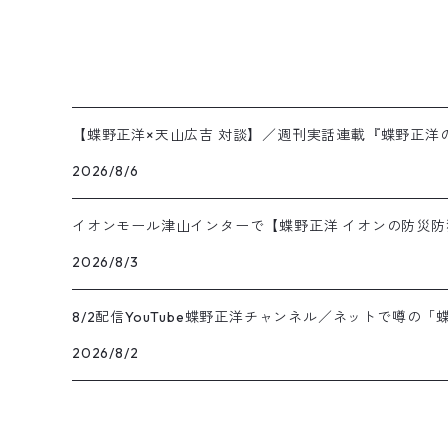
【蝶野正洋×天山広吉 対談】／週刊実話連載『蝶野正洋
2026/8/6
イオンモール津山インターで【蝶野正洋 イオンの防災防
2026/8/3
8/2配信YouTube蝶野正洋チャンネル／ネットで噂の
2026/8/2