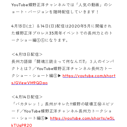
YouTube
蝶野正洋チャンネルでは「人気の動画」のシ
ョート・バージョンを随時配信していきます！
4月13日(土）＆14日(日)配信は2020年5月に開催され
た蝶野正洋プロレス35周年イベントでの長州力とのト
ークショー編⑤⑥になります。
＜4月13日配信＞
長州力語録「闘魂三銃士って何なんだ⁉」３人のインパ
クトとは？／YouTube蝶野正洋チャンネル長州力トー
クショー・ショート編⑤▶
https://youtube.com/short
s/GVewVM9QDao
＜4月14日配信＞
「バカタレッ！」長州がキレた‼蝶野の破壊王㊙エピソ
ード／YouTube蝶野正洋チャンネル長州力トークショ
ー・ショート編⑥▶
https://youtube.com/shorts/w5L
kTUgPR20