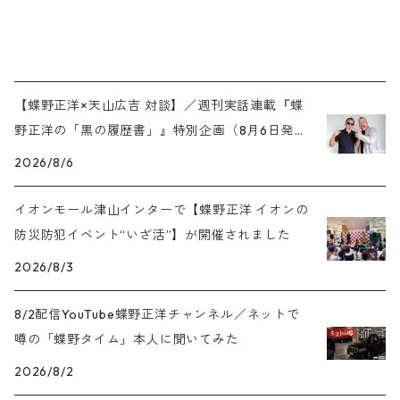
【蝶野正洋×天山広吉 対談】／週刊実話連載『蝶
野正洋の「黒の履歴書」』特別企画（8月6日発売
号）
2026/8/6
イオンモール津山インターで【蝶野正洋 イオンの
防災防犯イベント“いざ活”】が開催されました
2026/8/3
8/2配信YouTube蝶野正洋チャンネル／ネットで
噂の「蝶野タイム」本人に聞いてみた
2026/8/2