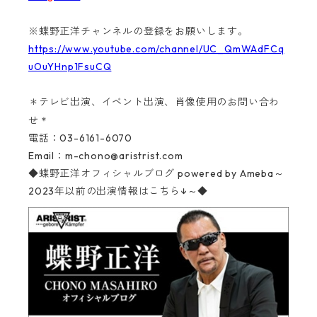
※蝶野正洋チャンネルの登録をお願いします。
https://www.youtube.com/channel/UC_QmWAdFCq
uOuYHnp1FsuCQ
＊テレビ出演、イベント出演、肖像使用のお問い合わ
＊
せ
電話：03-6161-6070‬
Email：
m-chono@aristrist.com
◆蝶野正洋オフィシャルブログ
powered by Ameba～
2023年以前の出演情報はこちら↓～◆