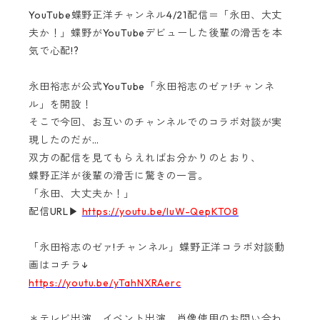
YouTube蝶野正洋チャンネル4/21配信＝「永田、大丈
夫か！」蝶野がYouTubeデビューした後輩の滑舌を本
気で心配!?
永田裕志が公式YouTube「永田裕志のゼァ!チャンネ
ル」を開設！
そこで今回、お互いのチャンネルでのコラボ対談が実
現したのだが…
双方の配信を見てもらえればお分かりのとおり、
蝶野正洋が後輩の滑舌に驚きの一言。
「永田、大丈夫か！」
配信URL▶
https://youtu.be/luW-QepKTO8
「永田裕志のゼァ!チャンネル」蝶野正洋コラボ対談動
画はコチラ↓
https://youtu.be/yTahNXRAerc
＊テレビ出演、イベント出演、肖像使用のお問い合わ