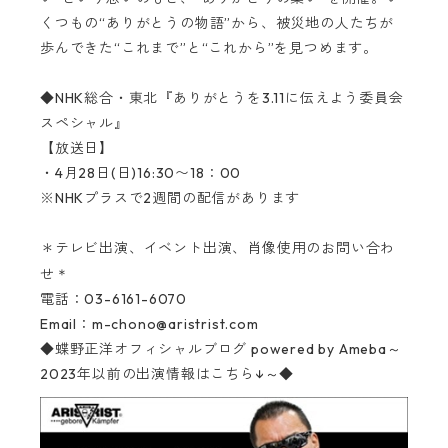
くつもの
“
ありがとうの物語
”
から、被災地の人たちが
歩んできた“これまで”と“これから”を見つめます。
◆
NHK
総合・東北『ありがとうを
3.11
に伝えよう委員会
スペシャル』
【放送日】
・
4
月
28
日
(
日
)16:30
〜
18
：
00
※
NHK
プラスで
2
週間の配信があります
＊テレビ出演、イベント出演、肖像使用のお問い合わ
＊
せ
電話：03-6161-6070‬
Email：
m-chono@aristrist.com
◆蝶野正洋オフィシャルブログ
powered by Ameba～
2023年以前の出演情報はこちら↓～◆