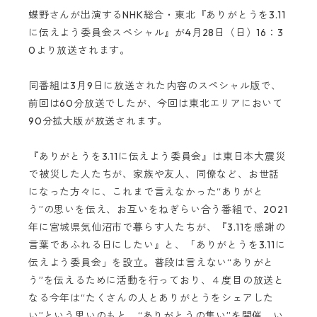
蝶野さんが出演する
NHK
総合・東北『ありがとうを
3.11
に伝えよう委員会スペシャル』が
4
月
28
日（日）
16
：
3
0
より放送されます。
同番組は
3
月
9
日に放送された内容のスペシャル版で、
前回は
60
分放送でしたが、今回は東北エリアにおいて
90
分拡大版が放送されます。
『ありがとうを
3.11
に伝えよう委員会』は東日本大震災
で被災した人たちが、家族や友人、同僚など、お世話
になった方々に、これまで言えなかった“ありがと
う”の思いを伝え、お互いをねぎらい合う番組で、
2021
年に宮城県気仙沼市で暮らす人たちが、『
3.11
を感謝の
言葉であふれる日にしたい』と、「ありがとうを
3.11
に
伝えよう委員会」を設立。普段は言えない
“
ありがと
う
”
を伝えるために活動を行っており、４度目の放送と
なる今年は
“
たくさんの人とありがとうをシェアした
い
”
という思いのもと、
“
ありがとうの集い
”
を開催。い