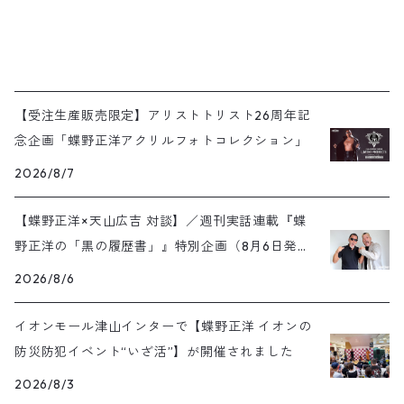
【受注生産販売限定】アリストトリスト26周年記
念企画「蝶野正洋アクリルフォトコレクション」
2026/8/7
【蝶野正洋×天山広吉 対談】／週刊実話連載『蝶
野正洋の「黒の履歴書」』特別企画（8月6日発売
号）
2026/8/6
イオンモール津山インターで【蝶野正洋 イオンの
防災防犯イベント“いざ活”】が開催されました
2026/8/3