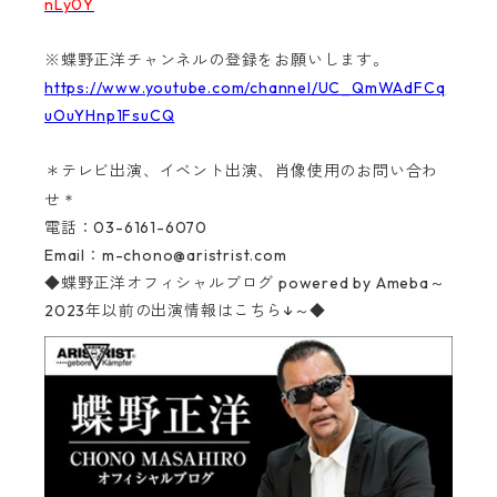
nLy0Y
※蝶野正洋チャンネルの登録をお願いします。
https://www.youtube.com/channel/UC_QmWAdFCq
uOuYHnp1FsuCQ
＊テレビ出演、イベント出演、肖像使用のお問い合わ
＊
せ
電話：03-6161-6070‬
Email：
m-chono@aristrist.com
◆蝶野正洋オフィシャルブログ
powered by Ameba～
2023年以前の出演情報はこちら↓～◆