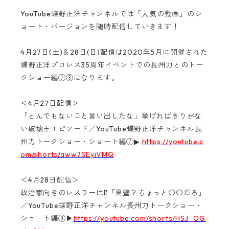
YouTube
蝶野正洋チャンネルでは「人気の動画」のシ
ョート・バージョンを随時配信していきます！
4月27日(土)＆28日(日)配信は2020年5月に開催された
蝶野正洋プロレス35周年イベントでの長州力とのトー
クショー編⑦⑧になります。
＜
4
月
27
日配信＞
「とんでもないこと言い出したな」挙げればきりがな
い破壊王エピソード／
YouTube
蝶野正洋チャンネル長
州力トークショー・ショート編⑦
▶
https://youtube.c
om/shorts/aww7SEyiVMQ
＜4月28日配信＞
政治家向きのレスラーは⁉「真壁？ちょっと〇〇だろ」
／YouTube蝶野正洋チャンネル長州力トークショー・
ショート編⑧▶
https://youtube.com/shorts/HSJ_OG