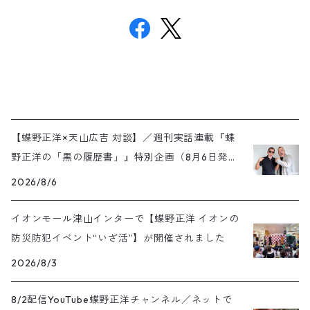
【蝶野正洋×天山広吉 対談】／週刊実話連載『蝶
野正洋の「黒の履歴書」』特別企画（8月6日発売
号）
2026/8/6
イオンモール津山インターで【蝶野正洋 イオンの
防災防犯イベント“いざ活”】が開催されました
2026/8/3
8/2配信YouTube蝶野正洋チャンネル／ネットで