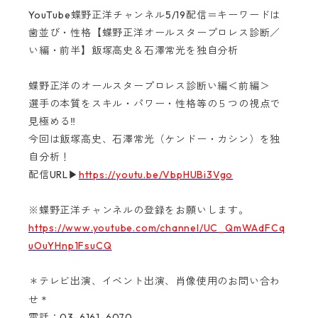
YouTube蝶野正洋チャンネル5/19配信＝キーワードは
歯並び・性格【蝶野正洋オールスタープロレス診断／
い編・前半】飯塚高史＆石澤常光を独自分析
蝶野正洋のオールスタープロレス診断い編＜前編＞
選手の本質をスキル・パワー・性格等の５つの視点で
見極める‼
今回は飯塚高史、石澤常光（ケンドー・カシン）を独
自分析！
配信URL▶
https://youtu.be/VbpHUBi3Vgo
※蝶野正洋チャンネルの登録をお願いします。
https://www.youtube.com/channel/UC_QmWAdFCq
uOuYHnp1FsuCQ
＊テレビ出演、イベント出演、肖像使用のお問い合わ
＊
せ
電話：03-6161-6070‬