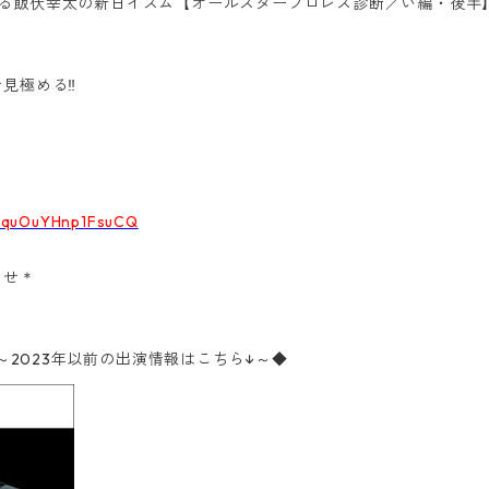
洋が語る飯伏幸太の新日イズム【オールスタープロレス診断／い編・後半
見極める‼
CquOuYHnp1FsuCQ
＊
わせ
meba～2023年以前の出演情報はこちら↓～◆