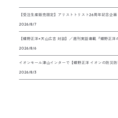
【受注生産販売限定】アリストトリスト26周年記念企
2026/8/7
【蝶野正洋×天山広吉 対談】／週刊実話連載『蝶野正洋
2026/8/6
イオンモール津山インターで【蝶野正洋 イオンの防災防
2026/8/3