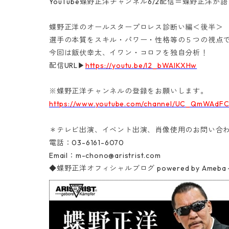
YouTube蝶野正洋チャンネル6/2配信＝蝶野正
蝶野正洋のオールスタープロレス診断い編＜後半＞
選手の本質をスキル・パワー・性格等の５つの視点で
今回は飯伏幸太、イワン・コロフを独自分析！
配信URL▶
https://youtu.be/l2_bWAIKXHw
※蝶野正洋チャンネルの登録をお願いします。
https://www.youtube.com/channel/UC_QmWAdF
＊テレビ出演、イベント出演、肖像使用のお問い合
電話：03-6161-6070‬
Email：
m-chono@aristrist.com
◆蝶野正洋オフィシャルブログ
powered by A