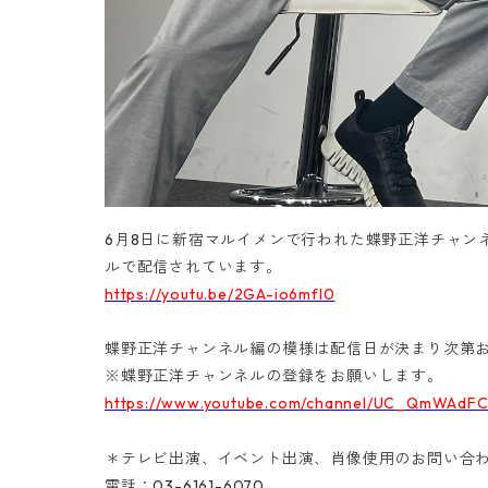
6月8日に新宿マルイメンで行われた蝶野正洋チャンネ
ルで配信されています。
https://youtu.be/2GA-io6mfl0
蝶野正洋チャンネル編の模様は配信日が決まり次第
※蝶野正洋チャンネルの登録をお願いします。
https://www.youtube.com/channel/UC_QmWAdF
＊テレビ出演、イベント出演、肖像使用のお問い合
電話：03-6161-6070‬