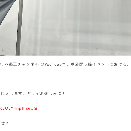
ル×拳王チャンネル のYouTubeコラボ公開収録イベントにおける
お伝えします。どうぞお楽しみに！
CquOuYHnp1FsuCQ
＊
わせ