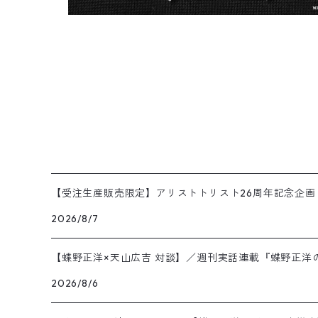
【受注生産販売限定】アリストトリスト26周年記念企
2026/8/7
【蝶野正洋×天山広吉 対談】／週刊実話連載『蝶野正洋
2026/8/6