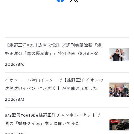
【蝶野正洋×天山広吉 対談】／週刊実話連載『蝶
野正洋の「黒の履歴書」』特別企画（8月6日発売
号）
2026/8/6
イオンモール津山インターで【蝶野正洋 イオンの
防災防犯イベント“いざ活”】が開催されました
2026/8/3
8/2配信YouTube蝶野正洋チャンネル／ネットで
噂の「蝶野タイム」本人に聞いてみた