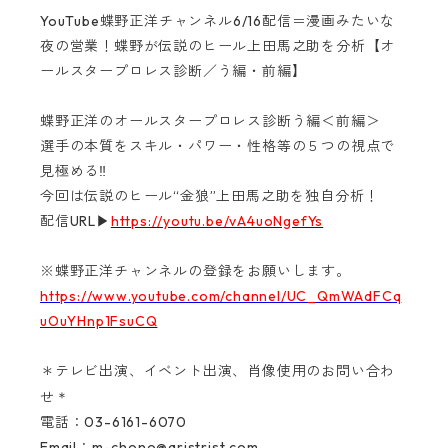
YouTube蝶野正洋チャンネル6/16配信＝漫画みたいな
夜の営業！蝶野が伝説のヒール上田馬之助を分析【オ
ールスタープロレス診断／う編・前編】
蝶野正洋のオールスタープロレス診断う編＜前編＞
選手の本質をスキル・パワー・性格等の５つの視点で
見極める‼
今回は伝説のヒール“金狼”上田馬之助を独自分析！
配信URL▶
https://youtu.be/vA4uoNgefYs
※蝶野正洋チャンネルの登録をお願いします。
https://www.youtube.com/channel/UC_QmWAdFCq
uOuYHnp1FsuCQ
＊テレビ出演、イベント出演、肖像使用のお問い合わ
＊
せ
電話：03-6161-6070‬
Email：
m-chono@aristrist.com