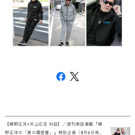
【蝶野正洋×天山広吉 対談】／週刊実話連載『蝶
野正洋の「黒の履歴書」』特別企画（8月6日発売