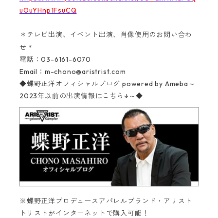
uOuYHnp1FsuCQ
＊テレビ出演、イベント出演、肖像使用のお問い合わ
＊
せ
電話：03-6161-6070‬
Email：
m-chono@aristrist.com
◆蝶野正洋オフィシャルブログ
powered by Ameba～
2023年以前の出演情報はこちら↓～◆
※蝶野正洋プロデュースアパレルブランド・アリスト
トリストがインターネットで購入可能！‬