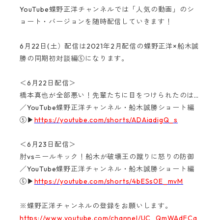
YouTube蝶野正洋チャンネルでは「人気の動画」のシ
ョート・バージョンを随時配信していきます！
6月22日(土）配信は2021年2月配信の蝶野正洋×船木誠
勝の同期初対談編⑤になります。
＜6月22日配信＞
橋本真也が全部悪い！先輩たちに目をつけられたのは…
／YouTube蝶野正洋チャンネル・船木誠勝ショート編
⑤▶
https://youtube.com/shorts/ADAiadigQ_s
＜6月23日配信＞
肘vsニールキック！船木が破壊王の蹴りに怒りの防御
／YouTube蝶野正洋チャンネル・船木誠勝ショート編
⑥▶
https://youtube.com/shorts/4bESs0E_mvM
※蝶野正洋チャンネルの登録をお願いします。
https://www.youtube.com/channel/UC_QmWAdFCq