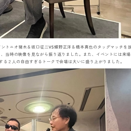
のアントニオ猪木＆坂口征二VS蝶野正洋＆橋本真也のタッグマッチを
を、当時の映像を見ながら振り返りました。また、イベントには来場
惑する２人の自由すぎるトークで会場は大いに盛り上がりました。