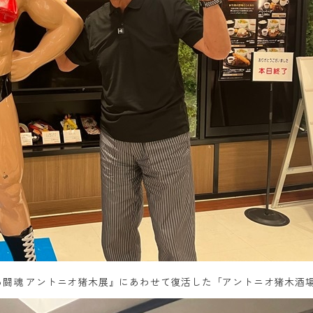
える闘魂 アントニオ猪木展』にあわせて復活した「アントニオ猪木