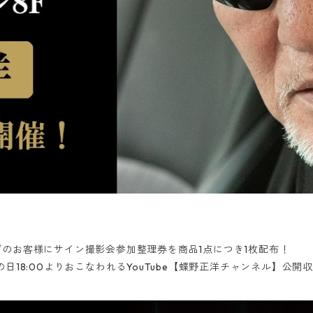
のお客様にサイン撮影会参加整理券を商品1点につき1枚配布！
日18:00よりおこなわれるYouTube【蝶野正洋チャンネル】公