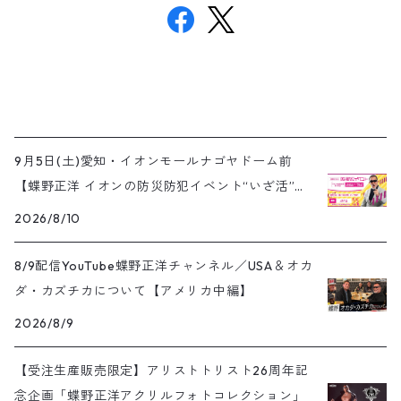
9月5日(土)愛知・イオンモールナゴヤドーム前
【蝶野正洋 イオンの防災防犯イベント“いざ活”】
開催
2026/8/10
8/9配信YouTube蝶野正洋チャンネル／USA＆オカ
ダ・カズチカについて【アメリカ中編】
2026/8/9
【受注生産販売限定】アリストトリスト26周年記
念企画「蝶野正洋アクリルフォトコレクション」