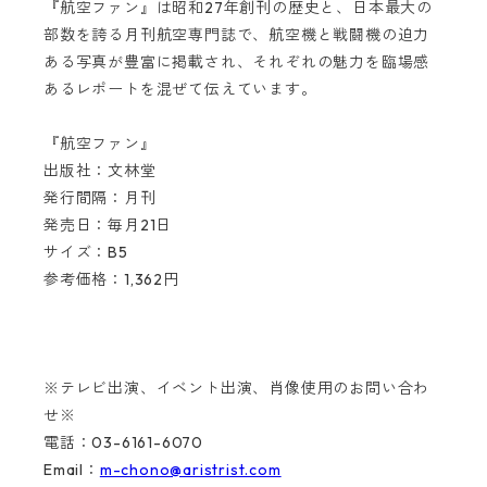
『航空ファン』は昭和27年創刊の歴史と、日本最大の
部数を誇る月刊航空専門誌で、航空機と戦闘機の迫力
ある写真が豊富に掲載され、それぞれの魅力を臨場感
あるレポートを混ぜて伝えています。
『航空ファン』
出版社：文林堂
発行間隔：月刊
発売日：毎月21日
サイズ：B5
参考価格：1,362円
※テレビ出演、イベント出演、肖像使用のお問い合わ
せ※
電話：03-6161-6070
Email：
m-chono@aristrist.com