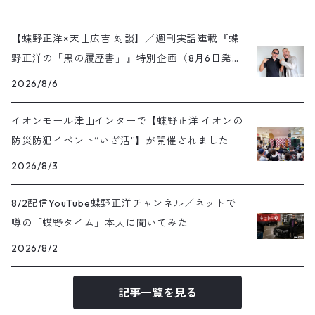
【蝶野正洋×天山広吉 対談】／週刊実話連載『蝶
野正洋の「黒の履歴書」』特別企画（8月6日発売
号）
2026/8/6
イオンモール津山インターで【蝶野正洋 イオンの
防災防犯イベント“いざ活”】が開催されました
2026/8/3
8/2配信YouTube蝶野正洋チャンネル／ネットで
噂の「蝶野タイム」本人に聞いてみた
2026/8/2
記事一覧を見る