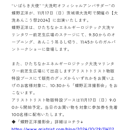
“いばらき大使” “大洗町オフィシャルアンバサダー”の
蝶野正洋が、11月17日（日）茨城県大洗町で開催の【大
洗あんこう祭2024】に出演いたします。
蝶野正洋は、ひたちなかエネルギーロジテック大洗マ
リンタワー前芝生広場のステージにて、9:30からのオ
ープニング、あんこう吊るし切り、11:45からのガルパ
ントークショーに登場します。
また、ひたちなかエネルギーロジテック大洗マリンタ
ワー前芝生広場にて出店しますアリストトリスト物販
特設ブースにて販売のグッズからいずれかをお買い上
げのお客様対象に、
10:30から
「蝶野正洋撮影会」をお
こないます。
アリストトリスト物販特設ブースは11月17日（日）9:0
0から開始予定。当日のお買い物を対象に参加券を先着
100名様に配布いたします。
◆「蝶野正洋撮影会」詳細はコチラ↓
https://www.aristrist.com/blog/2024/10/29/114112