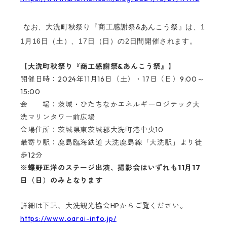
なお、大洗町秋祭り『商工感謝祭&あんこう祭』は、1
1月16日（土）、17日（日）の2日間開催されます。
【大
洗町秋祭り『商工感謝祭&あんこう祭』
】
開催日時：2024年11月16日（土）・17日（日）9:00～
15:00
会 場：茨城・ひたちなかエネルギーロジテック大
洗マリンタワー前広場
会場住所：茨城県東茨城郡大洗町港中央10
最寄り駅：鹿島臨海鉄道 大洗鹿島線「大洗駅」より徒
歩12分
※蝶野正洋のステージ出演、撮影会はいずれも11月17
日（日）のみとなります
詳細は下記、大洗観光協会HPからご覧ください。
https://www.oarai-info.jp/