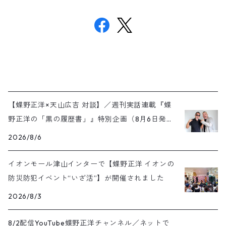
【蝶野正洋×天山広吉 対談】／週刊実話連載『蝶
野正洋の「黒の履歴書」』特別企画（8月6日発売
号）
2026/8/6
イオンモール津山インターで【蝶野正洋 イオンの
防災防犯イベント“いざ活”】が開催されました
2026/8/3
8/2配信YouTube蝶野正洋チャンネル／ネットで