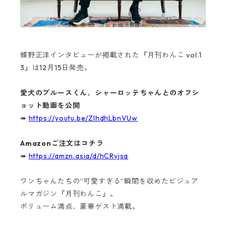
蝶野正洋インタビューが掲載された『月刊わんこ vol.1
3』は12月15日発売。
愛犬のブルースくん、シャーロッテちゃんとのオフシ
ョット動画を公開
➠
https://youtu.be/ZlhdhLbnVUw
Amazonご注文はコチラ
➠
https://amzn.asia/d/hCRvjsa
ワンちゃんたちの“可愛すぎる”瞬間を収めたビジュア
ルマガジン『月刊わんこ』。
ボリューム満点、豪華ゲスト満載。