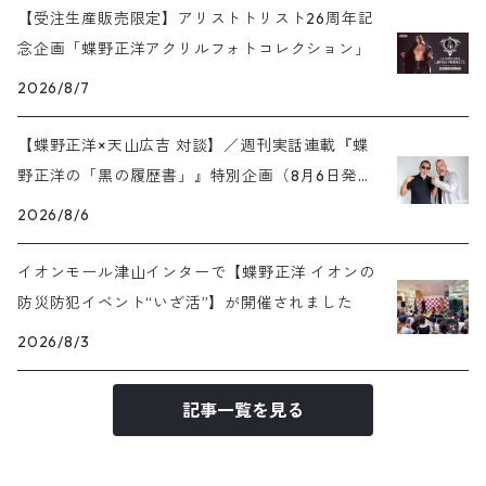
【受注生産販売限定】アリストトリスト26周年記
念企画「蝶野正洋アクリルフォトコレクション」
2026/8/7
【蝶野正洋×天山広吉 対談】／週刊実話連載『蝶
野正洋の「黒の履歴書」』特別企画（8月6日発売
号）
2026/8/6
イオンモール津山インターで【蝶野正洋 イオンの
防災防犯イベント“いざ活”】が開催されました
2026/8/3
記事一覧を見る