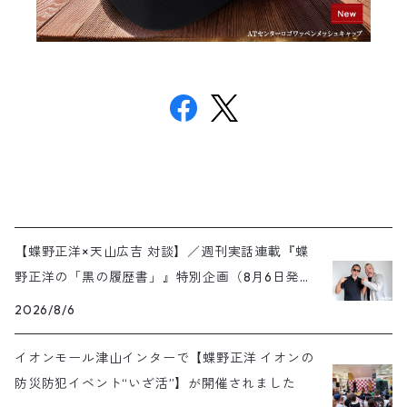
【蝶野正洋×天山広吉 対談】／週刊実話連載『蝶
野正洋の「黒の履歴書」』特別企画（8月6日発売
号）
2026/8/6
イオンモール津山インターで【蝶野正洋 イオンの
防災防犯イベント“いざ活”】が開催されました