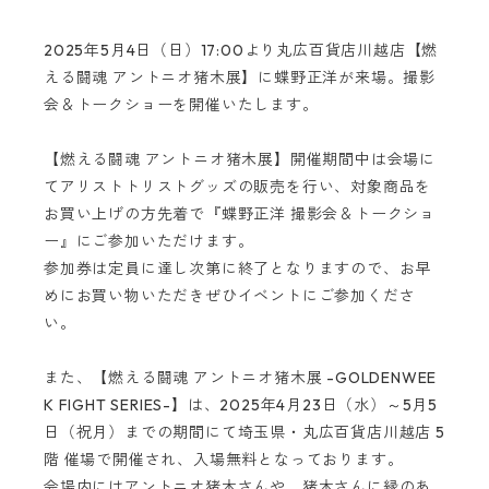
2025年5月4日（日）17:00より丸広百貨店川越店【燃
える闘魂 アントニオ猪木展】に蝶野正洋が来場。撮影
会＆トークショーを開催いたします。
【燃える闘魂 アントニオ猪木展】開催期間中は会場に
てアリストトリストグッズの販売を行い、対象商品を
お買い上げの方先着で『蝶野正洋 撮影会＆トークショ
ー』にご参加いただけます。
参加券は定員に達し次第に終了となりますので、お早
めにお買い物いただきぜひイベントにご参加くださ
い。
また、【燃える闘魂 アントニオ猪木展 -GOLDENWEE
K FIGHT SERIES-】は、2025年4月23日（水）～5月5
日（祝月）までの期間にて埼玉県・丸広百貨店川越店 5
階 催場で開催され、入場無料となっております。
会場内にはアントニオ猪木さんや、猪木さんに縁のあ