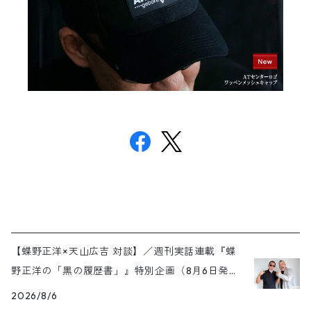
【蝶野正洋×天山広吉 対談】／週刊実話連載『蝶
野正洋の「黒の履歴書」』特別企画（8月6日発売
号）
2026/8/6