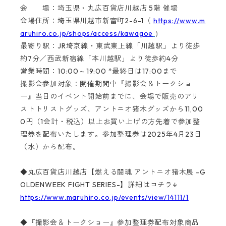
会 場：埼玉県・丸広百貨店川越店 5階 催場
会場住所：
埼玉県川越市新富町2-6-1（
https://www.m
aruhiro.co.jp/shops/access/kawagoe
）
最寄り駅：JR埼京線・東武東上線「川越駅」より徒歩
約7分／西武新宿線「本川越駅」より徒歩約4分
営業時間：10:00～19:00 *最終日は17:00まで
撮影会参加対象：開催期間中『撮影会＆トークショ
ー』当日のイベント開始前までに、会場で販売のアリ
ストトリストグッズ、アントニオ猪木グッズから11,00
0円（1会計・税込）以上お買い上げの方先着で参加整
理券を配布いたします。参加整理券は2025年4月23日
（水）から配布。
◆丸広百貨店川越店【燃える闘魂 アントニオ猪木展 -G
OLDENWEEK FIGHT SERIES-】詳細はコチラ↓
https://www.maruhiro.co.jp/events/view/14111/1
◆『撮影会＆トークショー』参加整理券配布対象商品