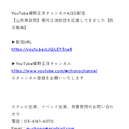
YouTube蝶野正洋チャンネル4/20配信
【山形県訪問】寒河江消防団を応援してきました【防
災動画】
▶配信URL
https://youtu.be/cJQjLEY3ne8
▶YouTube蝶野正洋チャンネル
https://www.youtube.com/@chonochannel
※チャンネル登録をお願いいたします
※テレビ出演、イベント出演、肖像使用のお問い合わ
せ※
電話：03-6161-6070
Email：
m-chono@aristrist.com