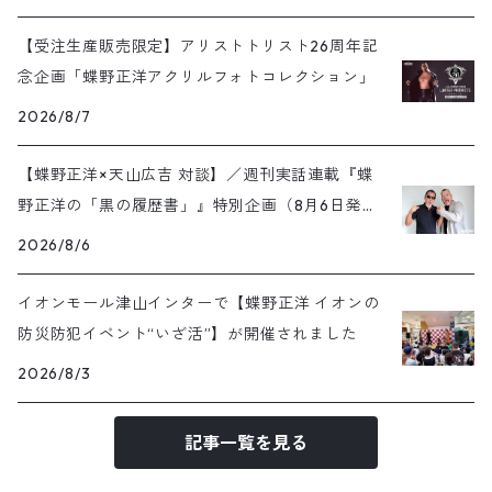
【受注生産販売限定】アリストトリスト26周年記
念企画「蝶野正洋アクリルフォトコレクション」
2026/8/7
【蝶野正洋×天山広吉 対談】／週刊実話連載『蝶
野正洋の「黒の履歴書」』特別企画（8月6日発売
号）
2026/8/6
イオンモール津山インターで【蝶野正洋 イオンの
防災防犯イベント“いざ活”】が開催されました
2026/8/3
記事一覧を見る