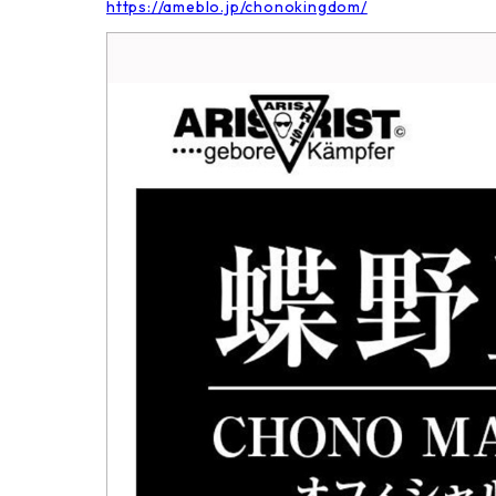
https://ameblo.jp/chonokingdom/