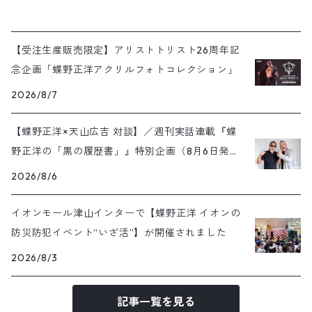
【受注生産販売限定】アリストトリスト26周年記
念企画「蝶野正洋アクリルフォトコレクション」
2026/8/7
【蝶野正洋×天山広吉 対談】／週刊実話連載『蝶
野正洋の「黒の履歴書」』特別企画（8月6日発売
号）
2026/8/6
イオンモール津山インターで【蝶野正洋 イオンの
防災防犯イベント“いざ活”】が開催されました
2026/8/3
記事一覧を見る