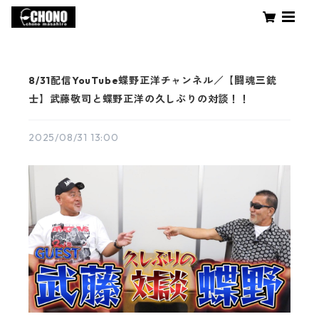
8/31配信YouTube蝶野正洋チャンネル／【闘魂三銃
士】武藤敬司と蝶野正洋の久しぶりの対談！！
2025/08/31 13:00