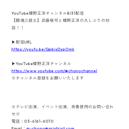
YouTube蝶野正洋チャンネル8/31配信
【闘魂三銃士】武藤敬司と蝶野正洋の久しぶりの対
談！！
▶配信URL
https://youtu.be/QpbjxDxpOmk
▶YouTube蝶野正洋チャンネル
https://www.youtube.com/@chonochannel
※チャンネル登録をお願いいたします
※テレビ出演、イベント出演、肖像使用のお問い合わ
せ※
電話：03-6161-6070
Email：
m-chono@aristrist.com