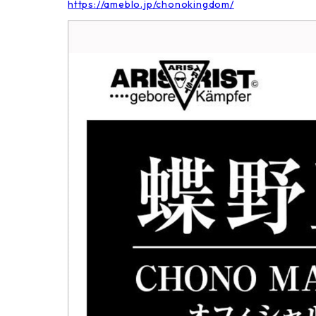
https://ameblo.jp/chonokingdom/