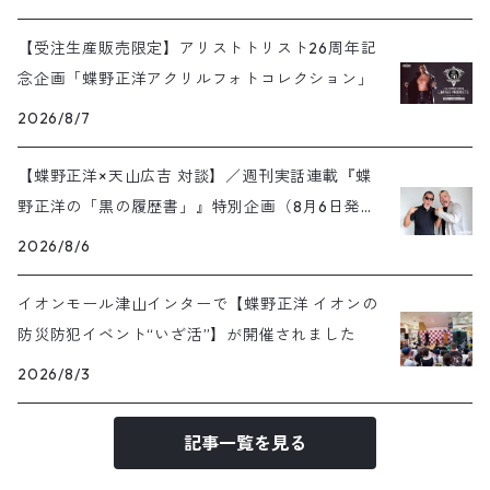
【受注生産販売限定】アリストトリスト26周年記
念企画「蝶野正洋アクリルフォトコレクション」
2026/8/7
【蝶野正洋×天山広吉 対談】／週刊実話連載『蝶
野正洋の「黒の履歴書」』特別企画（8月6日発売
号）
2026/8/6
イオンモール津山インターで【蝶野正洋 イオンの
防災防犯イベント“いざ活”】が開催されました
2026/8/3
記事一覧を見る