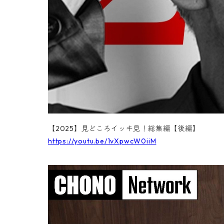
【2025】見どころイッキ見！総集編【後編】
https://youtu.be/1vXpwcW0iiM