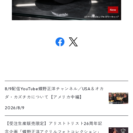
8/9配信YouTube蝶野正洋チャンネル／USA＆オカ
ダ・カズチカについて【アメリカ中編】
2026/8/9
【受注生産販売限定】アリストトリスト26周年記
念企画「蝶野正洋アクリルフォトコレクション」