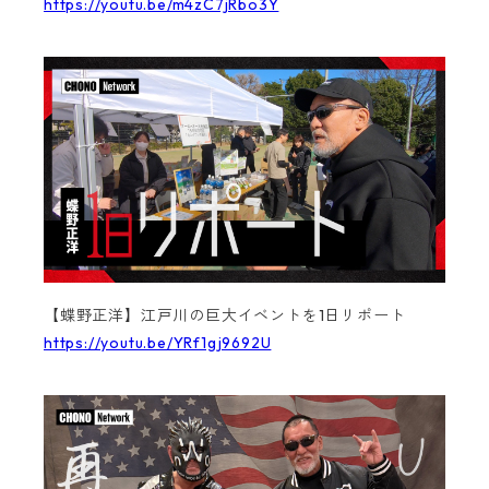
https://youtu.be/m4zC7jRbo3Y
【蝶野正洋】江戸川の巨大イベントを1日リポート
https://youtu.be/YRf1gj9692U