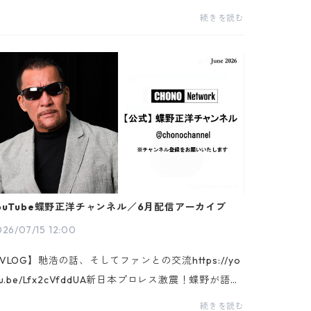
後編】▶配信URLhttps://youtu.be/_sAAxfZ_Dpk▶Y
続きを読む
uTube蝶野正洋チャンネルhttps://www.youtube.co
/@chonochanne...
ouTube蝶野正洋チャンネル／6月配信アーカイブ
26/07/15 12:00
VLOG】馳浩の話、そしてファンとの交流https://yo
tu.be/Lfx2cVfddUA新日本プロレス激震！蝶野が語る
後の新日本【前編】https://youtu.be/zX5xEIoKGMs
続きを読む