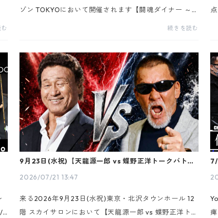
、
ゾン TOKYOにおいて開催されます【闘魂ダイナー ～
点
タ
大手町でナックルパート～】に蝶野正洋がゲスト出演
「
読む
続きを読む
ざ
いたします。歴史的VHS「猪木道」を、HDアップコン
治
バート...
刊.
るグ
9月23日(水祝)【天龍源一郎 vs 蝶野正洋トークバト
7
ル】開催
子
2026/07/21 13:47
20
レ
来る2026年9月23日(水祝)東京・北沢タウンホール 12
Y
//
階 スカイサロンにおいて【天龍源一郎 vs 蝶野正洋トー
痺