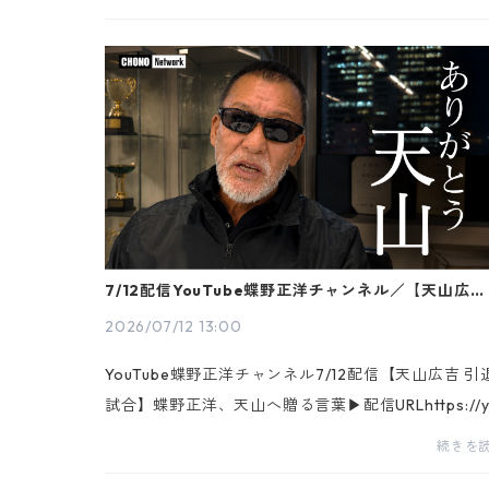
し、蝶野正洋が出席しました。1971年5月9日のデビ
ーか...
7/12配信YouTube蝶野正洋チャンネル／【天山広吉
退試合】蝶野正洋、天山へ贈る言葉
2026/07/12 13:00
YouTube蝶野正洋チャンネル7/12配信【天山広吉 引
試合】蝶野正洋、天山へ贈る言葉▶配信URLhttps://y
utu.be/_Z9y4k4twuU▶YouTube蝶野正洋チャンネル
続きを
tps://www.youtube.com/@chonochannel※チャン