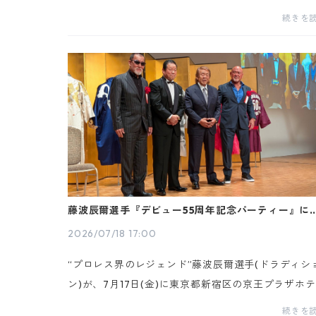
youtu.be/tN01RBQ4Y8g▶YouTube蝶野正洋チャン
続きを
ルhttps://www.youtube.com/@chonochannel※チ
ンネル登録を...
藤波辰爾選手『デビュー55周年記念パーティー』に
席しました
2026/07/18 17:00
“プロレス界のレジェンド”藤波辰爾選手(ドラディシ
ン)が、7月17日(金)に東京都新宿区の京王プラザホ
において『デビュー55周年記念パーティー』を開催
続きを