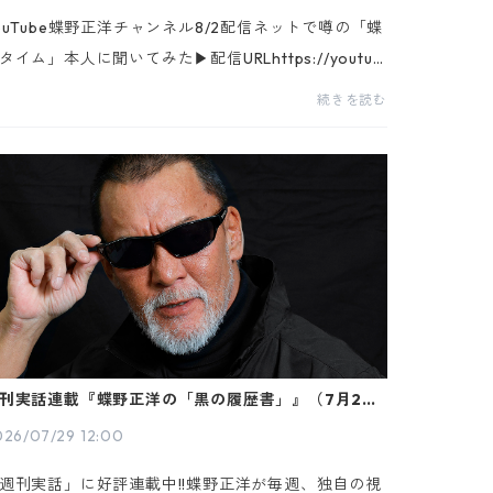
ouTube蝶野正洋チャンネル8/2配信ネットで噂の「蝶
タイム」本人に聞いてみた▶配信URLhttps://youtu.b
/DwycjmHnaro▶YouTube蝶野正洋チャンネルhttp
続きを読む
://www.youtube.com/@chonochannel※チャンネル
録をお願い...
刊実話連載『蝶野正洋の「黒の履歴書」』（7月29
発売号）
026/07/29 12:00
週刊実話」に好評連載中!!蝶野正洋が毎週、独自の視