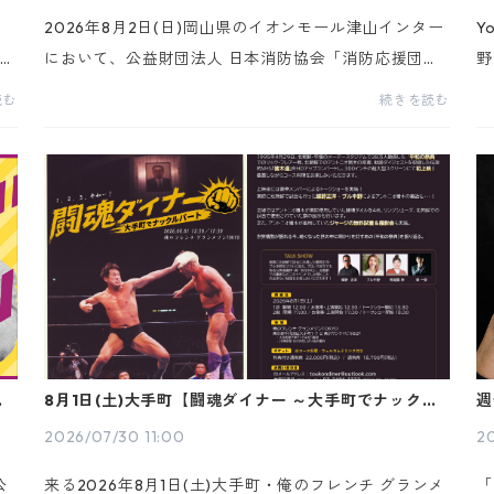
2026年8月2日(日)岡山県のイオンモール津山インター
Y
売号
において、公益財団法人 日本消防協会「消防応援団」
野
天
ならびに公益財団法人 日本AED財団「AED大使」の蝶
e
読む
続きを読む
野正洋が【蝶野正洋 イオンの防災防犯イベント“いざ
s
活”】...
登
正
8月1日(土)大手町【闘魂ダイナー ～大手町でナックル
週
パート～】にゲスト出演
日
2026/07/30 11:00
2
公
来る2026年8月1日(土)大手町・俺のフレンチ グランメ
「