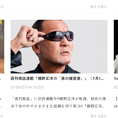
ネ
クバトル】の開催が決定いたしました。2020年には無
【
読む
続きを読む
ャ
観客配信での対談が実現した両者ですが、ファンの皆
o
さ...
m
出
週刊実話連載『蝶野正洋の「黒の履歴書」』（7月16日
Y
発売号）
2026/07/16 12:00
20
ョ
「週刊実話」に好評連載中!!蝶野正洋が毎週、独自の視
【
テル
点で世の中のさまざまな話題を切り取る!!『蝶野正洋の
u
「黒の履歴書」』7月16日発売号掲載「テレビ局ハラス
今
読む
続きを読む