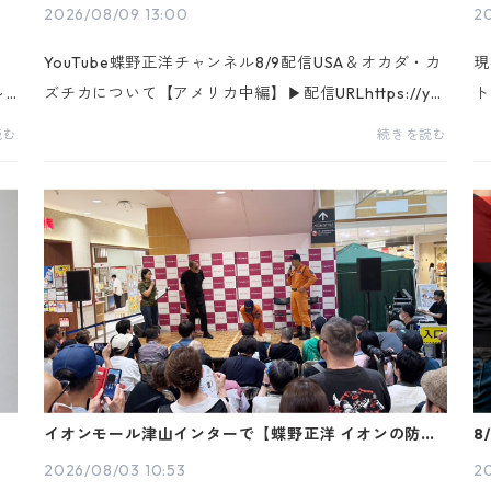
2026/08/09 13:00
2
ま
YouTube蝶野正洋チャンネル8/9配信USA＆オカダ・カ
現
～8
ズチカについて【アメリカ中編】▶配信URLhttps://yo
ト
。お
utu.be/X4idGuDd5Fw▶YouTube蝶野正洋チャンネルh
「
読む
続きを読む
..
ttps://www.youtube.com/@chonochannel※チャンネ
生
ル登録をお願...
間
正洋
イオンモール津山インターで【蝶野正洋 イオンの防災
8
防犯イベント“いざ活”】が開催されました
「
2026/08/03 10:53
2