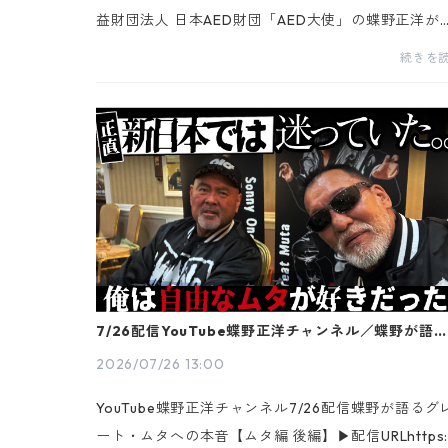
益財団法人 日本AED財団「AED大使」の蝶野正洋が
来る2026年8月2日(日)岡山・イオンモール津山イン
続きを
ーで開催の【蝶野正洋 イオンの防災防犯イベント“い
活”...
7/26配信YouTube蝶野正洋チャンネル／蝶野が語
レート・ムタへの本音【ムタ編 後編】
2026/07/26 13:00
YouTube蝶野正洋チャンネル7/26配信蝶野が語るグ
ート・ムタへの本音【ムタ編 後編】▶配信URLhttps: