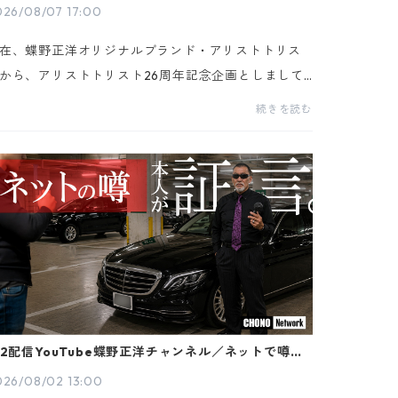
026/08/07 17:00
在、蝶野正洋オリジナルブランド・アリストトリス
から、アリストトリスト26周年記念企画としまして
蝶野正洋アクリルフォトコレクション」が、【受注
続きを読む
産販売限定】商品としてご注文受付中です。受注期
は8...
/2配信YouTube蝶野正洋チャンネル／ネットで噂の
蝶野タイム」本人に聞いてみた
026/08/02 13:00