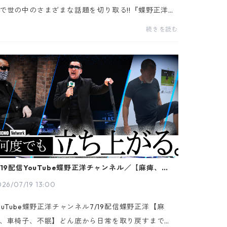
で世の中のさまざまな話題を切り取る!!『蝶野正洋の
黒の履歴書」』7月29日発売号掲載W杯で見えた「政
続きを読む
とスポーツ」の危うい関係是非ご覧ください！◆週
..
/19配信YouTube蝶野正洋チャンネル／【麻痺、車椅
、不眠】どん底から日常を取り戻すまで
26/07/19 13:00
ouTube蝶野正洋チャンネル7/19配信蝶野正洋【麻
、車椅子、不眠】どん底から日常を取り戻すまで