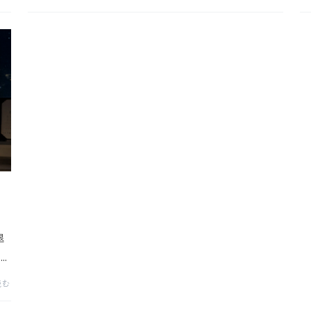
ュ
メント問題の裏にある組織論」是非ご覧ください！◆...
新
編】
 引
退
o
ht
読む
ネ