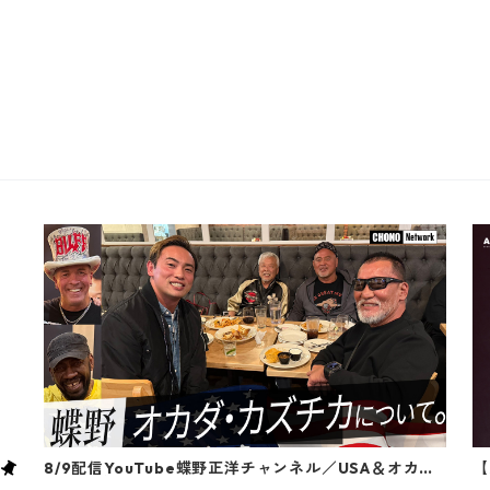
8/9配信YouTube蝶野正洋チャンネル／USA＆オカ
【
ダ・カズチカについて【アメリカ中編】
画