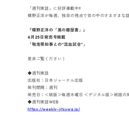
「週刊実話」に好評連載中!!
蝶野正洋が毎週、独自の視点で世の中のさまざまな話
『蝶野正洋の「黒の履歴書」』
6月25日発売号掲載
「馳浩県知事との“流血試合”」
是非ご覧ください！
◆週刊実話
出版社：日本ジャーナル出版
発刊間隔：週刊
発売日：＜紙版＞毎週木曜日 ＜デジタル版＞紙版の
◆週刊実話WEB
https://weekly-jitsuwa.jp/