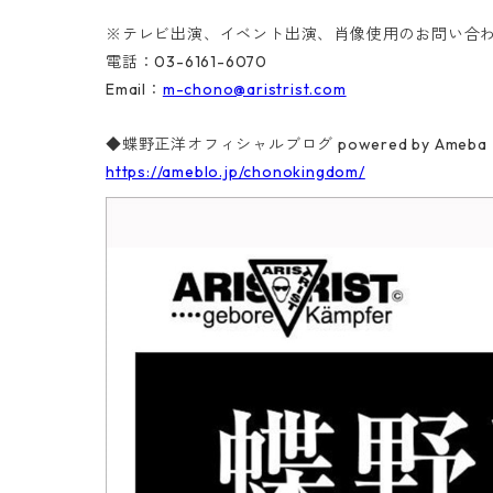
※テレビ出演、イベント出演、肖像使用のお問い合
電話：03-6161-6070
Email：
m-chono@aristrist.com
◆蝶野正洋オフィシャルブログ powered by Ameba
https://ameblo.jp/chonokingdom/