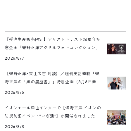
【受注生産販売限定】アリストトリスト26周年記
念企画「蝶野正洋アクリルフォトコレクション」
2026/8/7
【蝶野正洋×天山広吉 対談】／週刊実話連載『蝶
野正洋の「黒の履歴書」』特別企画（8月6日発売
号）
2026/8/6
イオンモール津山インターで【蝶野正洋 イオンの
防災防犯イベント“いざ活”】が開催されました
2026/8/3