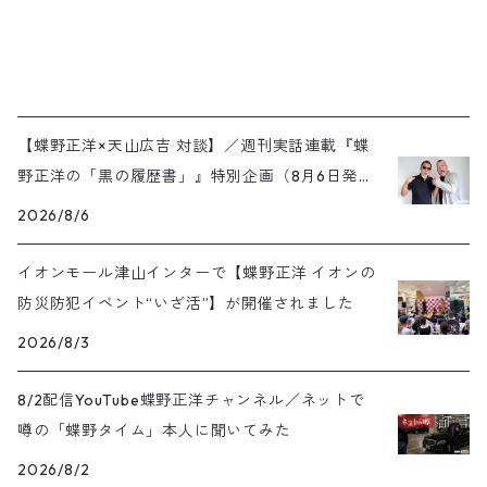
【蝶野正洋×天山広吉 対談】／週刊実話連載『蝶
野正洋の「黒の履歴書」』特別企画（8月6日発売
号）
2026/8/6
イオンモール津山インターで【蝶野正洋 イオンの
防災防犯イベント“いざ活”】が開催されました
2026/8/3
8/2配信YouTube蝶野正洋チャンネル／ネットで
噂の「蝶野タイム」本人に聞いてみた
2026/8/2