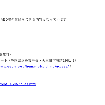
もできる内容となっています。
AED講習体験
観覧無料）
コート（
）
静岡県浜松市中央区天王町字諏訪1981-3
/www.aeon.jp/sc/hamamatsuichino/access/
）
event_e38677_as.html