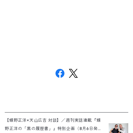
【蝶野正洋×天山広吉 対談】／週刊実話連載『蝶
野正洋の「黒の履歴書」』特別企画（8月6日発売