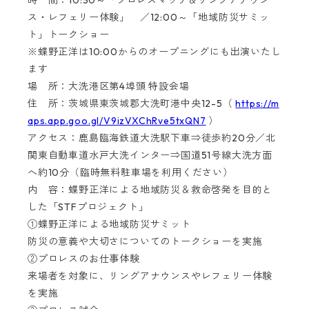
時 間：10:30～「プロレスマッチ＆リングアナウン
ス・レフェリー体験」 ／12:00～「地域防災サミッ
ト」トークショー
※蝶野正洋は10:00からのオープニングにも出演いたし
ます
場 所：大洗港区第4埠頭 特設会場
住 所：茨城県東茨城郡大洗町港中央12-5（
https://m
aps.app.goo.gl/V9izVXChRve5txQN7
）
アクセス：鹿島臨海鉄道大洗駅下車⇒徒歩約20分／北
関東自動車道水戸大洗インター⇒国道51号線大洗方面
へ約10分（臨時無料駐車場を利用ください）
内 容：蝶野正洋による地域防災＆救命啓発を目的と
した「STFプロジェクト」
①蝶野正洋による地域防災サミット
防災の意義や大切さについてのトークショーを実施
②プロレスのお仕事体験
来場者を対象に、リングアナウンスやレフェリー体験
を実施