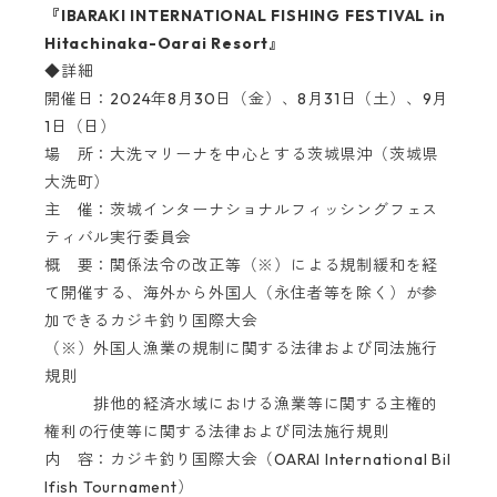
『IBARAKI INTERNATIONAL FISHING FESTIVAL in
Hitachinaka-Oarai Resort』
◆詳細
開催日：2024年8月30日（金）、8月31日（土）、9月
1日（日）
場 所：大洗マリーナを中心とする茨城県沖（茨城県
大洗町）
主 催：茨城インターナショナルフィッシングフェス
ティバル実行委員会
概 要：関係法令の改正等（※）による規制緩和を経
て開催する、海外から外国人（永住者等を除く）が参
加できるカジキ釣り国際大会
（※）外国人漁業の規制に関する法律および同法施行
規則
排他的経済水域における漁業等に関する主権的
権利の行使等に関する法律および同法施行規則
内 容：カジキ釣り国際大会（OARAI International Bil
lfish Tournament）