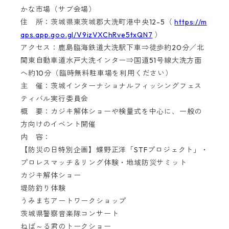
かな市場（サブ会場）
住 所：茨城県東茨城郡大洗町港中央12-5（
https://m
aps.app.goo.gl/V9izVXChRve5txQN7
）
アクセス：鹿島臨海鉄道大洗駅下車⇒徒歩約20分／北
関東自動車道水戸大洗インター⇒国道51号線大洗方面
へ約10分（臨時無料駐車場を利用ください）
主 催：茨城インターナショナルフィッシングフェス
ティバル実行委員会
概 要：カジキ解体ショーや検量式を中心に、一般の
方向けのイベント開催
内 容：
【防災の日特別企画】蝶野正洋「STFプロジェクト」・
プロレスマッチ＆リング体験・地域防災サミット
カジキ解体ショー
堤防釣り体験
うみまちアートワークショップ
茨城県警察音楽隊コンサート
ねば～る君のトークショー