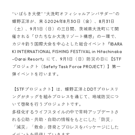
“いばらき大使” “大洗町オフィシャルアンバサダー”の
蝶野正洋が、来る2024年8月30日（金）、8月31日
（土）、9月1日（日）の三日間、茨城県大洗町にて開
催される「ひたちなか大洗リゾート構想」の一環で、
カジキ釣り国際大会を中心とした総合イベント『IBARA
KI INTERNATIONAL FISHING FESTIVAL in Hitachinaka
-Oarai Resort』にて、9月1日（日）防災の日に【STF
プロジェクト（Safety Task Force PROJECT）】第一
弾イベントを行います。
【STFプロジェクト】は、蝶野正洋とDDTプロレスリ
ングがタッグを組みプロレスを通じて、地域防災につ
いて啓発を行うプロジェクトです。
多様化するライフスタイルの中で常時アップデートさ
れる公助・共助・自助の情報をもとにした「防災」
「減災」「救命」啓発とプロレスをパッケージにした
イベントを提供していきます。