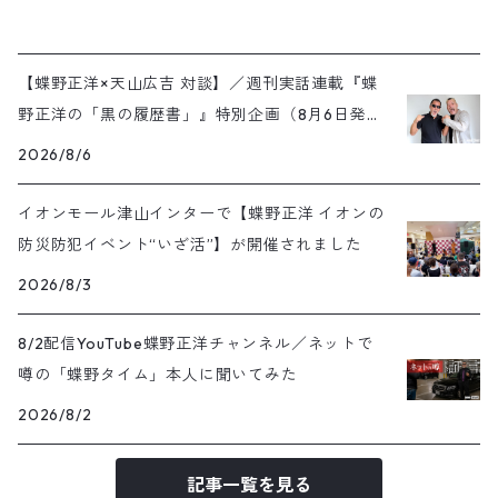
【蝶野正洋×天山広吉 対談】／週刊実話連載『蝶
野正洋の「黒の履歴書」』特別企画（8月6日発売
号）
2026/8/6
イオンモール津山インターで【蝶野正洋 イオンの
防災防犯イベント“いざ活”】が開催されました
2026/8/3
8/2配信YouTube蝶野正洋チャンネル／ネットで
噂の「蝶野タイム」本人に聞いてみた
2026/8/2
記事一覧を見る