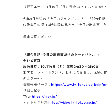
蝶野正洋が、10月14日（月）深夜24:30～25:
今年4月放送の「今日-1グランプリ」を、「即今日
収録当日の深夜0時以降に起きた「今日の出来事」と
是非ご覧ください！
『即今日話-今日の出来事だけのトークバトル-』
テレビ東京
放送日時：10月14日（月）深夜24:30～25:00
出演者：ウエストランド、わらふぢなるお、永野、関
ダカラー∞）
番組告知ページ：
https://www.tv-tokyo.co.jp/inf
見逃し配信
TVer
https://tver.jp/
ネットもテレ東
https://video.tv-tokyo.co.jp/