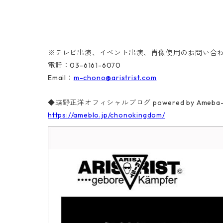
※テレビ出演、イベント出演、肖像使用のお問い合
電話：03-6161-6070
Email：
m-chono@aristrist.com
◆蝶野正洋オフィシャルブログ powered by Ame
https://ameblo.jp/chonokingdom/