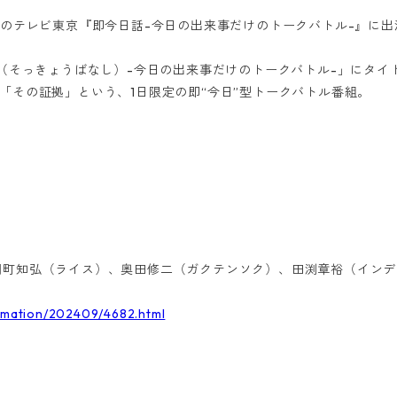
00放送のテレビ東京『即今日話-今日の出来事だけのトークバトル-』に
話（そっきょうばなし）-今日の出来事だけのトークバトル-」にタイ
「その証拠」という、1日限定の即“今日”型トークバトル番組。
町知弘（ライス）、奥田修二（ガクテンソク）、田渕章裕（インデ
ormation/202409/4682.html