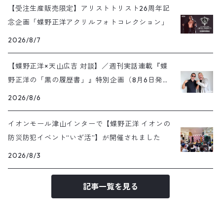
【受注生産販売限定】アリストトリスト26周年記
念企画「蝶野正洋アクリルフォトコレクション」
2026/8/7
【蝶野正洋×天山広吉 対談】／週刊実話連載『蝶
野正洋の「黒の履歴書」』特別企画（8月6日発売
号）
2026/8/6
イオンモール津山インターで【蝶野正洋 イオンの
防災防犯イベント“いざ活”】が開催されました
2026/8/3
記事一覧を見る