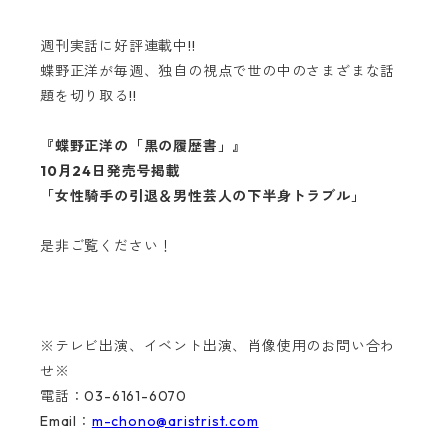
週刊実話に好評連載中!!
蝶野正洋が毎週、独自の視点で世の中のさまざまな話
題を切り取る!!
『蝶野正洋の「黒の履歴書」』
10月24日発売号掲載
「女性騎手の引退＆男性芸人の下半身トラブル」
是非ご覧ください！
※テレビ出演、イベント出演、肖像使用のお問い合わ
せ※
電話：03-6161-6070
Email：
m-chono@aristrist.com