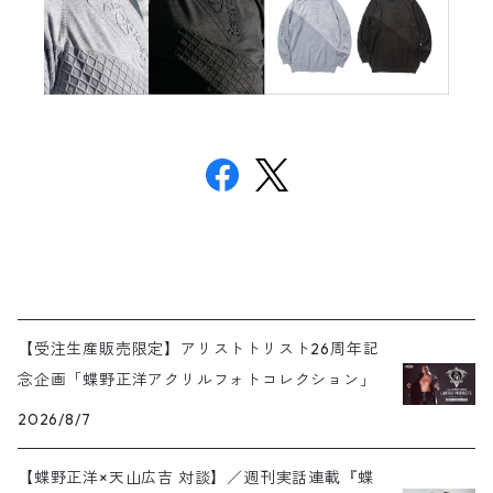
【受注生産販売限定】アリストトリスト26周年記
念企画「蝶野正洋アクリルフォトコレクション」
2026/8/7
【蝶野正洋×天山広吉 対談】／週刊実話連載『蝶