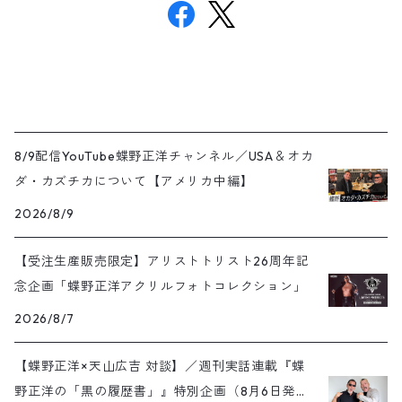
8/9配信YouTube蝶野正洋チャンネル／USA＆オカ
ダ・カズチカについて【アメリカ中編】
2026/8/9
【受注生産販売限定】アリストトリスト26周年記
念企画「蝶野正洋アクリルフォトコレクション」
2026/8/7
【蝶野正洋×天山広吉 対談】／週刊実話連載『蝶
野正洋の「黒の履歴書」』特別企画（8月6日発売