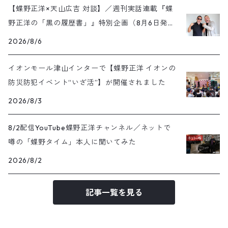
【蝶野正洋×天山広吉 対談】／週刊実話連載『蝶
野正洋の「黒の履歴書」』特別企画（8月6日発売
号）
2026/8/6
イオンモール津山インターで【蝶野正洋 イオンの
防災防犯イベント“いざ活”】が開催されました
2026/8/3
8/2配信YouTube蝶野正洋チャンネル／ネットで
噂の「蝶野タイム」本人に聞いてみた
2026/8/2
記事一覧を見る