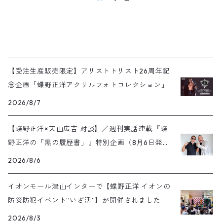
【受注生産販売限定】アリストトリスト26周年記
念企画「蝶野正洋アクリルフォトコレクション」
2026/8/7
【蝶野正洋×天山広吉 対談】／週刊実話連載『蝶
野正洋の「黒の履歴書」』特別企画（8月6日発売
号）
2026/8/6
イオンモール津山インターで【蝶野正洋 イオンの
防災防犯イベント“いざ活”】が開催されました
2026/8/3