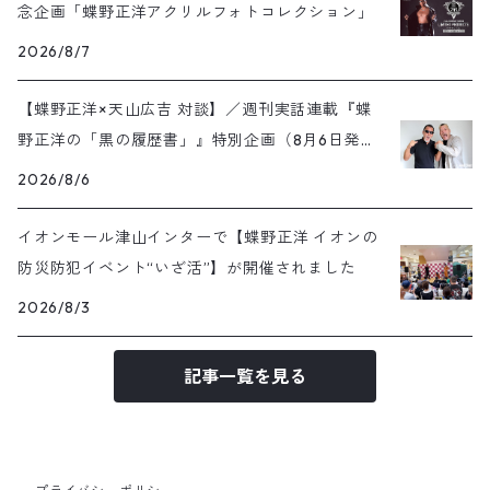
念企画「蝶野正洋アクリルフォトコレクション」
2026/8/7
【蝶野正洋×天山広吉 対談】／週刊実話連載『蝶
野正洋の「黒の履歴書」』特別企画（8月6日発売
号）
2026/8/6
イオンモール津山インターで【蝶野正洋 イオンの
防災防犯イベント“いざ活”】が開催されました
2026/8/3
記事一覧を見る