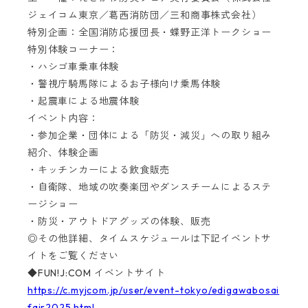
ジェイコム東京／葛西消防団／三和商事株式会社）
特別企画：全国消防応援団長・蝶野正洋トークショー
特別体験コーナー：
・ハシゴ車乗車体験
・警視庁騎馬隊によるお子様向け乗馬体験
・起震車による地震体験
イベント内容：
・参加企業・団体による「防災・減災」への取り組み
紹介、体験企画
・キッチンカーによる飲食販売
・自衛隊、地域の吹奏楽団やダンスチームによるステ
ージショー
・防災・アウトドアグッズの体験、販売
◎その他詳細、タイムスケジュールは下記イベントサ
イトをご覧ください
◆FUN!J:COM イベントサイト
https://c.myjcom.jp/user/event-tokyo/edigawabosai
fair2025.html