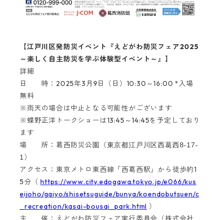
【江戸川区発防災イベント『えどがわ防災フェア2025
～楽しく自主防災を学ぶ体験型イベント～』】
詳細
日 時：2025年3月9日（日）10:30～16:00 *入場
無料
※雨天の場合は中止となる可能性がございます
※蝶野正洋トークショーは13:45～14:45を予定しており
ます
場 所：葛西防災公園（
東京都江戸川区西葛西8-17-
）
1
アクセス：東京メトロ東西線「西葛西駅」から徒歩約1
5分（
https://www.city.edogawa.tokyo.jp/e066/kus
eijoho/gaiyo/shisetsuguide/bunya/koendobutsuen/c
_recreation/kasai-bousai_park.html
）
主 催：えどがわ防災フェア実行委員会（株式会社