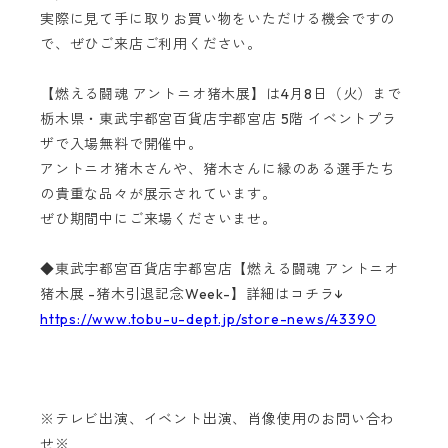
実際に見て手に取りお買い物をいただける機会ですの
で、ぜひご来店ご利用ください。
【燃える闘魂 アントニオ猪木展】は4月8日（火）まで
栃木県・東武宇都宮百貨店宇都宮店 5階 イベントプラ
ザで入場無料で開催中。
アントニオ猪木さんや、猪木さんに縁のある選手たち
の貴重な品々が展示されています。
ぜひ期間中にご来場くださいませ。
◆東武宇都宮百貨店宇都宮店【燃える闘魂 アントニオ
猪木展 -猪木引退記念Week-】詳細はコチラ↓
https://www.tobu-u-dept.jp/store-news/43390
※テレビ出演、イベント出演、肖像使用のお問い合わ
せ※