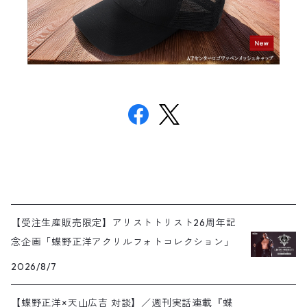
【受注生産販売限定】アリストトリスト26周年記
念企画「蝶野正洋アクリルフォトコレクション」
2026/8/7
【蝶野正洋×天山広吉 対談】／週刊実話連載『蝶