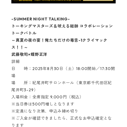
-SUMMER NIGHT TALKING-
トーキングマスターズ＆吠える総帥 コラボレーション
トークバトル
～真夏の夜の宴！俺たちだけの毒舌-1クライマック
ス！！～
武藤敬司×蝶野正洋
詳細
日 時：2025年8月30日（土）18:00開始／17:30開
場
場 所：紀尾井町サロンホール（東京都千代田区紀
尾井町3-29）
入場料金：全席指定 9,000円（税込）
※当日券は500円増しとなります
※定員になり次第、申込み締め切り
※ご入金が確認できましたら、正式なお申込確定とな
ります