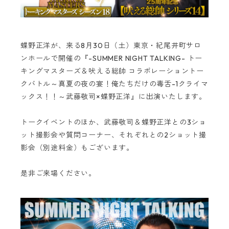
蝶野正洋が、来る8月30日（土）東京・紀尾井町サロ
ンホールで開催の『-SUMMER NIGHT TALKING- トー
キングマスターズ＆吠える総帥 コラボレーショントー
クバトル～真夏の夜の宴！俺たちだけの毒舌-1クライマ
ックス！！～武藤敬司×蝶野正洋』に出演いたします。
トークイベントのほか、武藤敬司＆蝶野正洋との3ショ
ット撮影会や質問コーナー、それぞれとの2ショット撮
影会（別途料金）もございます。
是非ご来場ください。