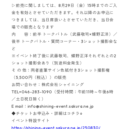
▷前売に関しましては、8月29日（金）15時までのご入
金を有効とさせていただきます。それ以降のお申込に
つきましては、当日席扱いとさせていただき、当日会
場での販売となります
内 容：前半 トークバトル（武藤敬司×蝶野正洋）／
後半 トークバトル・質問コーナー・3ショット撮影会な
ど
※イベント終了後に武藤敬司、蝶野正洋それぞれとの2
ショット撮影会あり（別途料金発生）
そ の 他：両者直筆サイン色紙付き3ショット撮影権
（5,500円（税込））の販売
お問い合わせ：株式会社シャイニング
TEL=046-283-1090（受付時間：午前11時～午後6時
／土日祝日除く）
E mail：
info@shining-event.sakura.ne.jp
◆チケットお申込み・詳細はコチラ↓
イベント特設サイト
https://shining-event.sakura.ne.jp/250830/