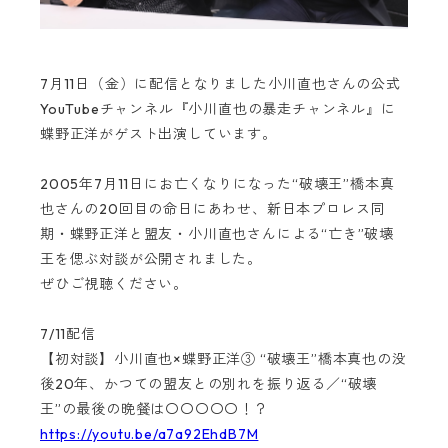
7月11日（金）に配信となりました小川直也さんの公式
YouTubeチャンネル『小川直也の暴走チャンネル』に
蝶野正洋がゲスト出演しています。
2005年7月11日にお亡くなりになった“破壊王”橋本真
也さんの20回目の命日にあわせ、新日本プロレス同
期・蝶野正洋と盟友・小川直也さんによる“亡き”破壊
王を偲ぶ対談が公開されました。
ぜひご視聴ください。
7/11配信
【初対談】小川直也×蝶野正洋③ “破壊王”橋本真也の没
後20年、かつての盟友との別れを振り返る／“破壊
王”の最後の晩餐は〇〇〇〇〇！？
https://youtu.be/a7a92EhdB7M