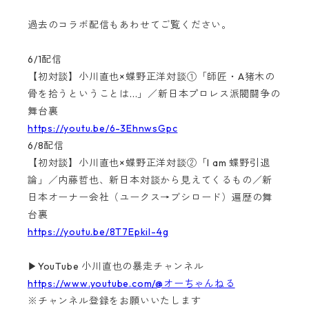
過去のコラボ配信もあわせてご覧ください。
6/1配信
【初対談】小川直也×蝶野正洋対談①「師匠・A猪木の
骨を拾うということは...」／新日本プロレス派閥闘争の
舞台裏
https://youtu.be/6-3EhnwsGpc
6/8配信
【初対談】小川直也×蝶野正洋対談②「I am 蝶野引退
論」／内藤哲也、新日本対談から見えてくるもの／新
日本オーナー会社（ユークス→ブシロード）遍歴の舞
台裏
https://youtu.be/8T7Epkil-4g
▶YouTube 小川直也の暴走チャンネル
https://www.youtube.com/@オーちゃんねる
※チャンネル登録をお願いいたします