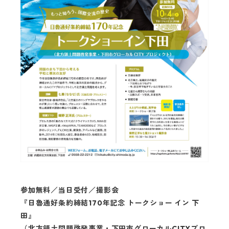
参加無料／当日受付／撮影会
『日魯通好条約締結170年記念 トークショー イン 下
田』
（北方領土問題啓発事業・下田市グローカルCITYプロ