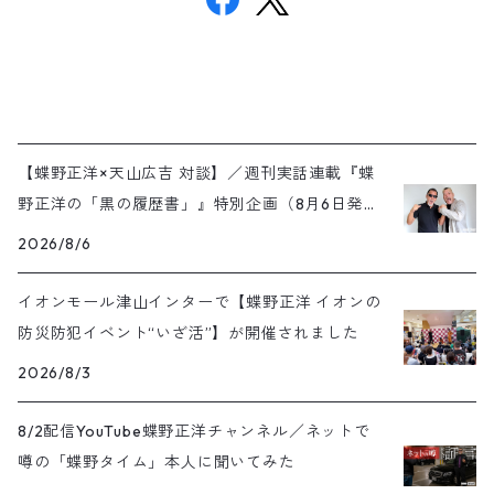
【蝶野正洋×天山広吉 対談】／週刊実話連載『蝶
野正洋の「黒の履歴書」』特別企画（8月6日発売
号）
2026/8/6
イオンモール津山インターで【蝶野正洋 イオンの
防災防犯イベント“いざ活”】が開催されました
2026/8/3
8/2配信YouTube蝶野正洋チャンネル／ネットで
噂の「蝶野タイム」本人に聞いてみた