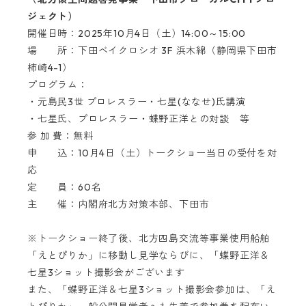
ジェクト）
開催日時：2025年10月4日（土）14:00～15:00
場 所：下田ベイクロシオ 3F 浜木綿（静岡県下田市
柿崎4-1）
プログラム：
・元島民3世 プロレスラー・七星(ななせ)氏講演
・七星氏、プロレスラー・蝶野正洋との対談 等
参 加 費：無料
申 込：10月4日（土）トークショー当日の受付を対
応
定 員：60名
主 催：内閣府北方対策本部、下田市
※トークショー終了後、北方四島交流等事業使用船舶
「えとぴりか」に移動し見学ならびに、「蝶野正洋＆
七星3ショット撮影会がございます
また、「蝶野正洋＆七星3ショット撮影会参加は、「え