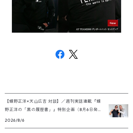
【蝶野正洋×天山広吉 対談】／週刊実話連載『蝶
野正洋の「黒の履歴書」』特別企画（8月6日発売
号）
2026/8/6