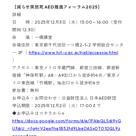
【減らせ突然死 AED推進フォーラム2025】
詳細
日 時：2025年12月3日（水）13:00～16:00（受付
開始 12:30）
会 場：一橋講堂
会場住所：東京都千代田区一ツ橋2-1-2 学術総合センタ
ー 2F（
https://www.hit-u.ac.jp/hall/accessjp.html
）
アクセス：東京メトロ半蔵門線、都営三田線、都営新
宿線「神保町駅」A8・A9出口から徒歩約4分／東京メ
トロ東西線「竹橋駅」1b出口から徒歩約4分
参加費：無料
お申込み・お問合わせ：公益財団法人 日本AED財団
申込期限：2025年12月2日（火）17:00まで
◆お申込みはコチラから↓
https://docs.google.com/forms/d/e/1FAIpQLSdi9yG
U3jbU_rj1g4rV2epfhq1B52td9LbaOASx0TO1DQL9z