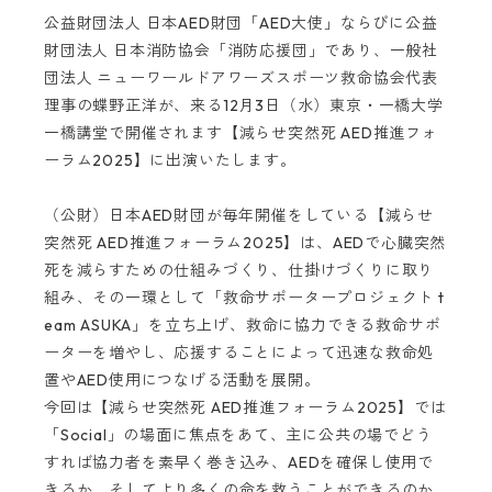
公益財団法人 日本AED財団「AED大使」ならびに公益
財団法人 日本消防協会「消防応援団」であり、一般社
団法人 ニューワールドアワーズスポーツ救命協会代表
理事の蝶野正洋が、来る12月3日（水）東京・一橋大学
一橋講堂で開催されます【減らせ突然死 AED推進フォ
ーラム2025】に出演いたします。
（公財）日本AED財団が毎年開催をしている【減らせ
突然死 AED推進フォーラム2025】は、AEDで心臓突然
死を減らすための仕組みづくり、仕掛けづくりに取り
組み、その一環として「救命サポータープロジェクト t
eam ASUKA」を立ち上げ、救命に協力できる救命サポ
ーターを増やし、応援することによって迅速な救命処
置やAED使用につなげる活動を展開。
今回は【減らせ突然死 AED推進フォーラム2025】では
「Social」の場面に焦点をあて、主に公共の場でどう
すれば協力者を素早く巻き込み、AEDを確保し使用で
きるか、そしてより多くの命を救うことができるのか