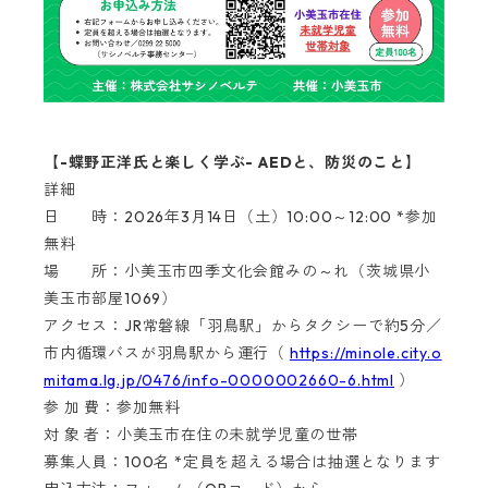
【-蝶野正洋氏と楽しく学ぶ- AEDと、防災のこと】
詳細
日 時：2026年3月14日（土）10:00～12:00 *参加
無料
場 所：小美玉市四季文化会館みの～れ（茨城県小
美玉市部屋1069）
アクセス：JR常磐線「羽鳥駅」からタクシーで約5分／
市内循環バスが羽鳥駅から運行（
https://minole.city.o
mitama.lg.jp/0476/info-0000002660-6.html
）
参 加 費：参加無料
対 象 者：小美玉市在住の未就学児童の世帯
募集人員：100名 *定員を超える場合は抽選となります