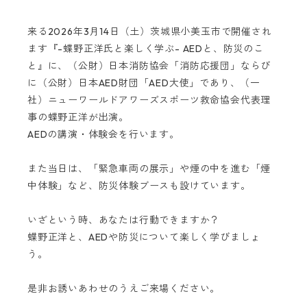
来る2026年3月14日（土）茨城県小美玉市で開催され
ます『-蝶野正洋氏と楽しく学ぶ- AEDと、防災のこ
と』に、（公財）日本消防協会「消防応援団」ならび
に（公財）日本AED財団「AED大使」であり、（一
社）ニューワールドアワーズスポーツ救命協会代表理
事の蝶野正洋が出演。
AEDの講演・体験会を行います。
また当日は、「緊急車両の展示」や煙の中を進む「煙
中体験」など、防災体験ブースも設けています。
いざという時、あなたは行動できますか？
蝶野正洋と、AEDや防災について楽しく学びましょ
う。
是非お誘いあわせのうえご来場ください。