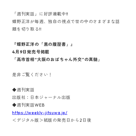
「週刊実話」に好評連載中!!
蝶野正洋が毎週、独自の視点で世の中のさまざまな話
題を切り取る!!
『蝶野正洋の「黒の履歴書」』
4月9日発売号掲載
「高市首相“大阪のおばちゃん外交”の真髄」
是非ご覧ください！
◆週刊実話
出版社：日本ジャーナル出版
◆週刊実話WEB
https://weekly-jitsuwa.jp/
＜デジタル版＞紙版の発売日から2日後