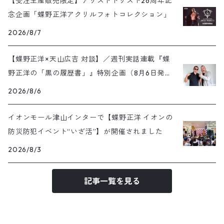
【受注生産販売限定】アリストトリスト26周年記
念企画「蝶野正洋アクリルフォトコレクション」
2026/8/7
【蝶野正洋×天山広吉 対談】／週刊実話連載『蝶
野正洋の「黒の履歴書」』特別企画（8月6日発売
号）
2026/8/6
イオンモール津山インターで【蝶野正洋 イオンの
防災防犯イベント“いざ活”】が開催されました
2026/8/3
記事一覧を見る